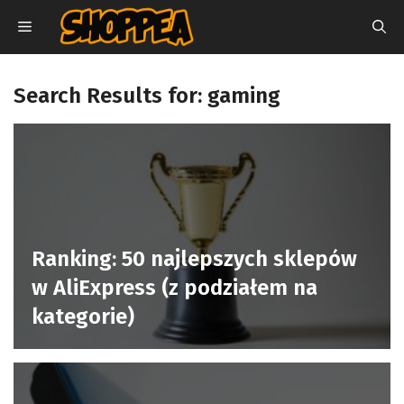
Przejdź
MENU
do
treści
Search Results for:
gaming
Ranking: 50 najlepszych sklepów
w AliExpress (z podziałem na
kategorie)