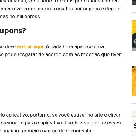
umuladas, você pode trocá-las por cupons e obter
imeiro veremos como trocá-los por cupons e depois
as no AliExpress.
cupons?
cê deve
entrar aqui
. A cada hora aparece uma
cê pode resgatar de acordo com as moedas que tiver:
plicativo, portanto, se você estiver no site e clicar
irecioná-lo para o aplicativo. Lembre-se de que esses
e acabam primeiro são os de menor valor.