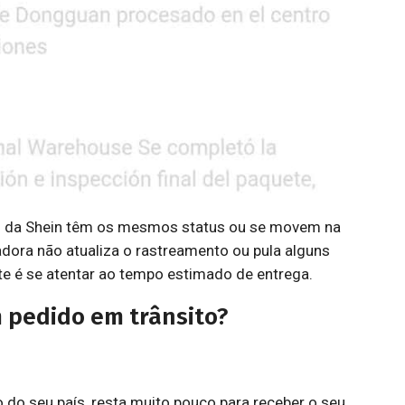
s da Shein têm os mesmos status ou se movem na
dora não atualiza o rastreamento ou pula alguns
nte é se atentar ao tempo estimado de entrega.
pedido em trânsito?
o do seu país, resta muito pouco para receber o seu