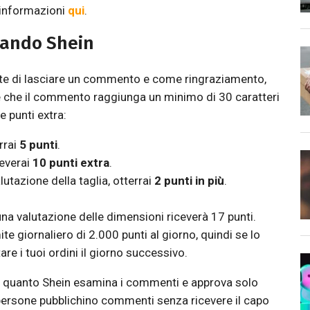
 informazioni
qui
.
ando Shein
mette di lasciare un commento e come ringraziamento,
e che il commento raggiunga un minimo di 30 caratteri
e punti extra:
rrai
5 punti
.
ceverai
10 punti extra
.
tazione della taglia, otterrai
2 punti in più
.
a valutazione delle dimensioni riceverà 17 punti.
ite giornaliero di 2.000 punti al giorno, quindi se lo
e i tuoi ordini il giorno successivo.
in quanto Shein esamina i commenti e approva solo
e persone pubblichino commenti senza ricevere il capo