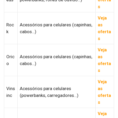
s
Veja
Roc
Acessórios para celulares (capinhas,
as
k
cabos…)
oferta
s
Veja
Oric
Acessórios para celulares (capinhas,
as
o
cabos…)
oferta
s
Veja
Vins
Acessórios para celulares
as
inc
(powerbanks, carregadores…)
oferta
s
Veja