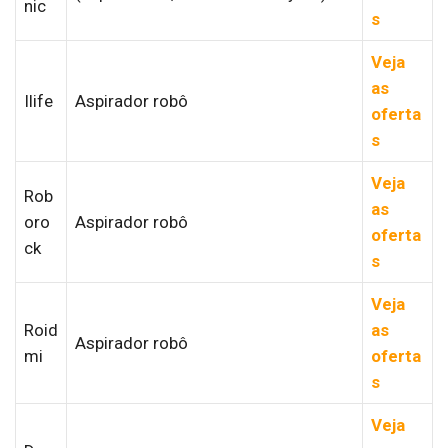
nic
s
Veja
as
Ilife
Aspirador robô
oferta
s
Veja
Rob
as
oro
Aspirador robô
oferta
ck
s
Veja
Roid
as
Aspirador robô
mi
oferta
s
Veja