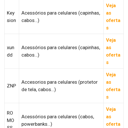
Veja
Key
Acessórios para celulares (capinhas,
as
sion
cabos…)
oferta
s
Veja
xun
Acessórios para celulares (capinhas,
as
dd
cabos…)
oferta
s
Veja
Accesorios para celulares (protetor
as
ZNP
de tela, cabos…)
oferta
s
Veja
RO
Acessórios para celulares (cabos,
as
MO
powerbanks…)
oferta
SS