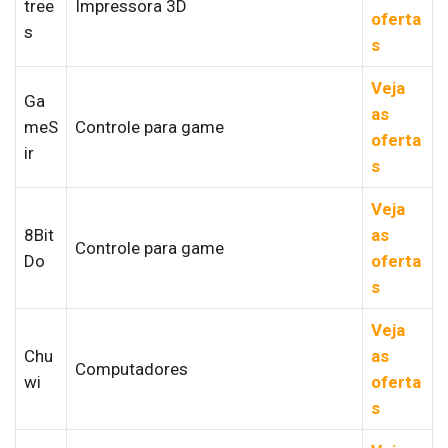
tree
Impressora 3D
oferta
s
s
Veja
Ga
as
meS
Controle para game
oferta
ir
s
Veja
8Bit
as
Controle para game
Do
oferta
s
Veja
Chu
as
Computadores
wi
oferta
s