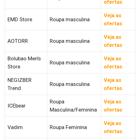
ofertas
Veja as
EMD Store
Roupa masculina
ofertas
Veja as
AOTORR
Roupa masculina
ofertas
Bolubao Men’s
Veja as
Roupa masculina
Store
ofertas
NEGIZBER
Veja as
Roupa masculina
Trend
ofertas
Roupa
Veja as
ICEbear
Masculina/Feminina
ofertas
Veja as
Vadim
Roupa Feminina
ofertas