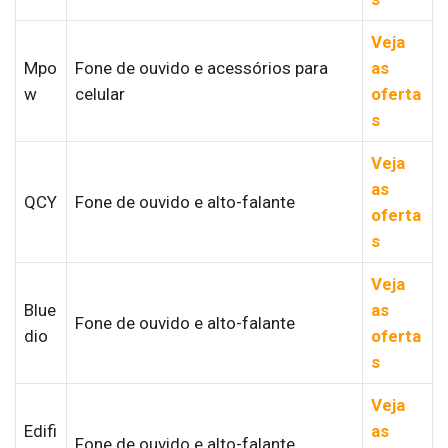
Veja
Mpo
Fone de ouvido e acessórios para
as
w
celular
oferta
s
Veja
as
QCY
Fone de ouvido e alto-falante
oferta
s
Veja
Blue
as
Fone de ouvido e alto-falante
dio
oferta
s
Veja
Edifi
as
Fone de ouvido e alto-falante