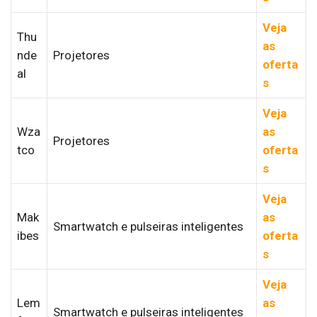
Veja
Thu
as
nde
Projetores
oferta
al
s
Veja
Wza
as
Projetores
tco
oferta
s
Veja
Mak
as
Smartwatch e pulseiras inteligentes
ibes
oferta
s
Veja
Lem
as
Smartwatch e pulseiras inteligentes