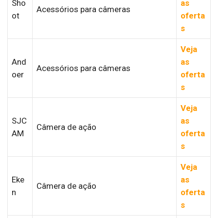
Sho
as
Acessórios para câmeras
ot
oferta
s
Veja
And
as
Acessórios para câmeras
oer
oferta
s
Veja
SJC
as
Câmera de ação
AM
oferta
s
Veja
Eke
as
Câmera de ação
n
oferta
s