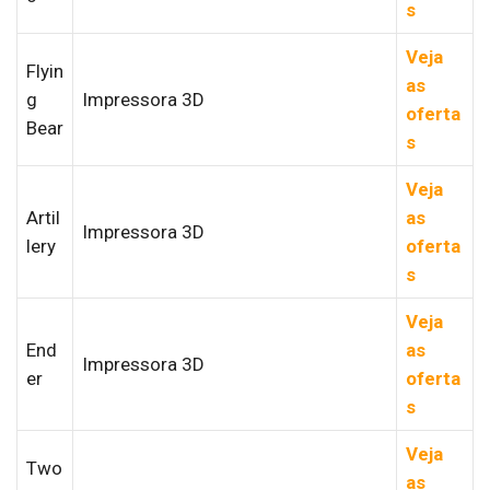
s
Veja
Flyin
as
g
Impressora 3D
oferta
Bear
s
Veja
Artil
as
Impressora 3D
lery
oferta
s
Veja
End
as
Impressora 3D
er
oferta
s
Veja
Two
as