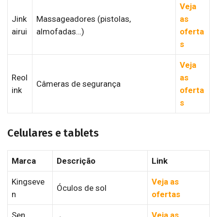
Veja
Jink
Massageadores (pistolas,
as
airui
almofadas…)
oferta
s
Veja
Reol
as
Câmeras de segurança
ink
oferta
s
Celulares e tablets
Marca
Descrição
Link
Kingseve
Veja as
Óculos de sol
n
ofertas
Sen
Veja as