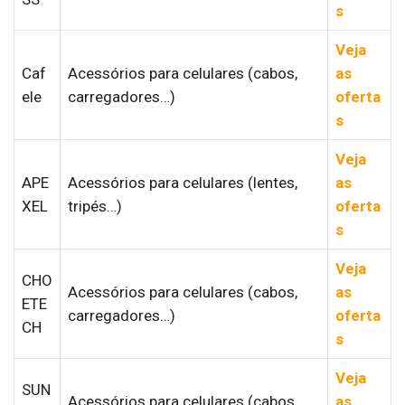
s
Veja
Caf
Acessórios para celulares (cabos,
as
ele
carregadores…)
oferta
s
Veja
APE
Acessórios para celulares (lentes,
as
XEL
tripés…)
oferta
s
Veja
CHO
Acessórios para celulares (cabos,
as
ETE
carregadores…)
oferta
CH
s
Veja
SUN
Acessórios para celulares (cabos,
as