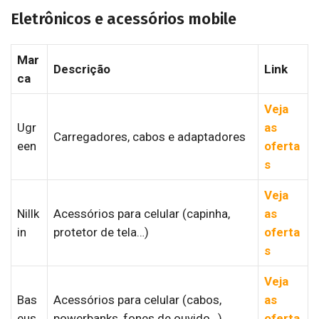
Eletrônicos e acessórios mobile
Mar
Descrição
Link
ca
Veja
Ugr
as
Carregadores, cabos e adaptadores
een
oferta
s
Veja
Nillk
Acessórios para celular (capinha,
as
in
protetor de tela…)
oferta
s
Veja
Bas
Acessórios para celular (cabos,
as
eus
powerbanks, fones de ouvido…)
oferta