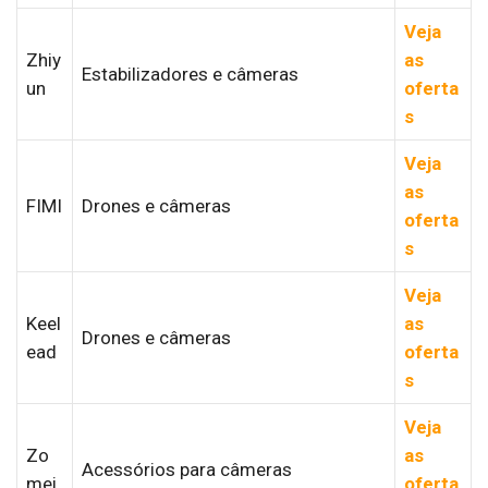
Veja
Zhiy
as
Estabilizadores e câmeras
un
oferta
s
Veja
as
FIMI
Drones e câmeras
oferta
s
Veja
Keel
as
Drones e câmeras
ead
oferta
s
Veja
Zo
as
Acessórios para câmeras
mei
oferta