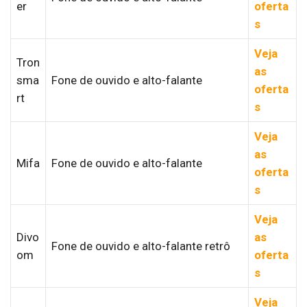
er
oferta
s
Veja
Tron
as
sma
Fone de ouvido e alto-falante
oferta
rt
s
Veja
as
Mifa
Fone de ouvido e alto-falante
oferta
s
Veja
Divo
as
Fone de ouvido e alto-falante retrô
om
oferta
s
Veja