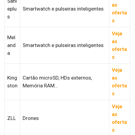
Sanl
as
eplu
Smartwatch e pulseiras inteligentes
oferta
s
s
Veja
Mel
as
and
Smartwatch e pulseiras inteligentes
oferta
a
s
Veja
King
Cartão microSD, HDs externos,
as
ston
Memória RAM…
oferta
s
Veja
as
ZLL
Drones
oferta
s