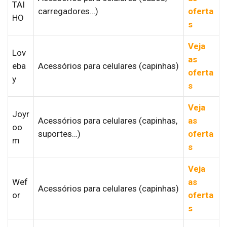
TAI
carregadores…)
oferta
HO
s
Veja
Lov
as
eba
Acessórios para celulares (capinhas)
oferta
y
s
Veja
Joyr
Acessórios para celulares (capinhas,
as
oo
suportes…)
oferta
m
s
Veja
Wef
as
Acessórios para celulares (capinhas)
or
oferta
s