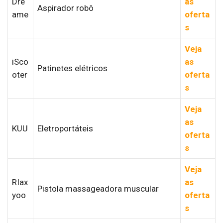
Dre
as
Aspirador robô
ame
oferta
s
Veja
iSco
as
Patinetes elétricos
oter
oferta
s
Veja
as
KUU
Eletroportáteis
oferta
s
Veja
RIax
as
Pistola massageadora muscular
yoo
oferta
s