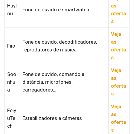
Hayl
as
Fone de ouvido e smartwatch
ou
oferta
s
Veja
Fone de ouvido, decodificadores,
as
Fiio
reprodutores de música
oferta
s
Veja
Soo
Fone de ouvido, comando a
as
nhu
distância, microfones,
oferta
a
carregadores…
s
Veja
Feiy
as
uTe
Estabilizadores e câmeras
oferta
ch
s