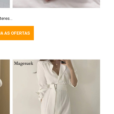
éteres…
A AS OFERTAS