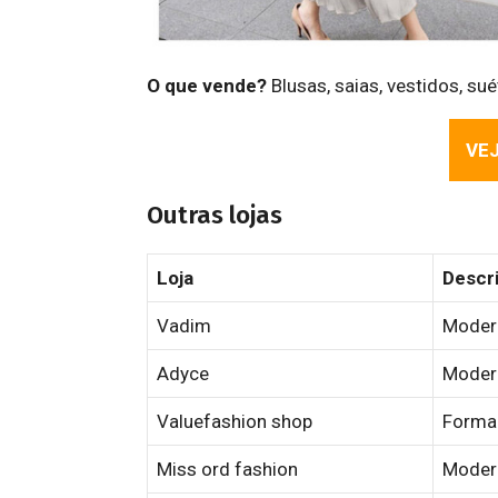
O que vende?
Blusas, saias, vestidos, su
VEJ
Outras lojas
Loja
Descr
Vadim
Modern
Adyce
Modern
Valuefashion shop
Forma
Miss ord fashion
Modern