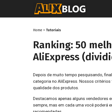
Pular
para
o
conteúdo
Home
>
Tutoriais
Ranking: 50 melh
AliExpress (divid
Depois de muito tempo pesquisando, fina
categoria no AliExpress. Nossos critérios
qualidade dos produtos.
Destacamos apenas alguns vendedores em 
sempre, mas em cada uma você poderá en
recomendadas.