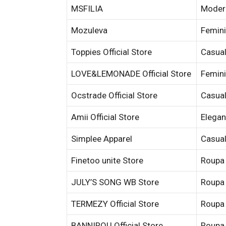
MSFILIA
Modern
Mozuleva
Femini
Toppies Official Store
Casual
LOVE&LEMONADE Official Store
Femini
Ocstrade Official Store
Casual
Amii Official Store
Elegan
Simplee Apparel
Casual
Finetoo unite Store
Roupa 
JULY’S SONG WB Store
Roupa 
TERMEZY Official Store
Roupa 
BANNIROU Official Store
Roupa 