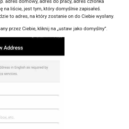
. adres domowy, adres do pracy, adres członka
ię na liście, jest tym, który domyślnie zapisałeś.
zie to adres, na który zostanie on do Ciebie wysłany.
any przez Ciebie, kliknij na „ustaw jako domyślny”.