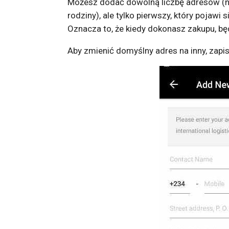
Możesz dodać dowolną liczbę adresów (np
rodziny), ale tylko pierwszy, który pojawi s
Oznacza to, że kiedy dokonasz zakupu, będ
Aby zmienić domyślny adres na inny, zapis