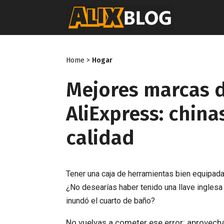
Saltar
al
contenido
Home
>
Hogar
Mejores marcas 
AliExpress: china
calidad
Tener una caja de herramientas bien equipada 
¿No desearías haber tenido una llave inglesa
inundó el cuarto de baño?
No vuelvas a cometer ese error: aprovech