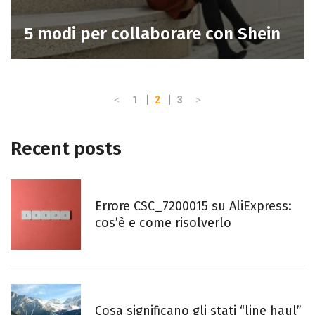
5 modi per collaborare con Shein
Pagina
Pagina
<
>
Pagina
Pagina
Pagina
1
2
3
Recent posts
Errore CSC_7200015 su AliExpress:
cos’è e come risolverlo
Cosa significano gli stati “line haul”