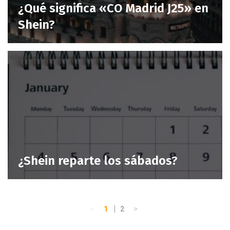
¿Qué significa «CO Madrid J25» en
Shein?
¿Shein reparte los sábados?
Página
<
>
Página
Página
1
2